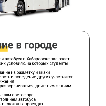
городе
в Хабаровске включает
, на которых студенты
етку и знаки
дение других участников
ться, двигаться задним
фора
обуса
проездах