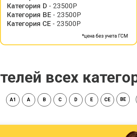
лей всех категорий
BE
спецтехник
А
В
С
D
E
CE