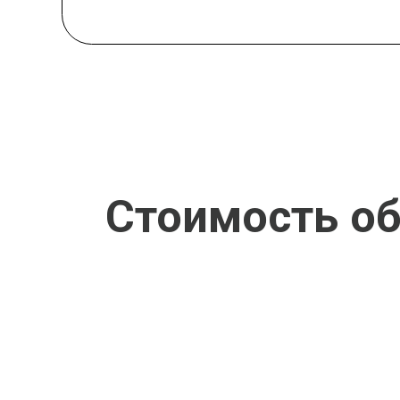
Стоимость обуч
Ка
Ка
Ка
Ка
Ка
Ка
Ка