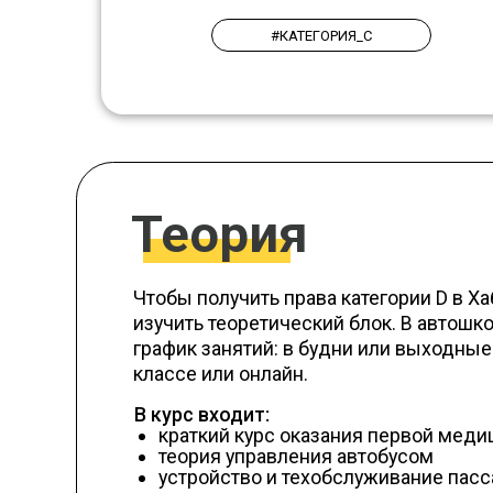
#КАТЕГОРИЯ_С
Теория
Чтобы получить права категории D в Хабаров
изучить теоретический блок. В автошколе М
график занятий: в будни или выходные дни, 
классе или онлайн.
В курс входит:
краткий курс оказания первой медицинск
теория управления автобусом
устройство и техобслуживание пассажирс
транспорта
особенности работы маршрутных такси и
ведомственных автобусов
страхование на пассажирском транспорте