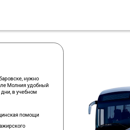
ске, нужно
олния удобный
в учебном
ая помощи
кого