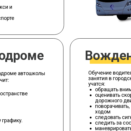
дроме
Вождение в 
Обучение водителя автобуса 
е автошколы
занятия в городских условиях
учатся:
обращать внимание на разм
нстве
оценивать скорость и пове
дорожного движения
поворачивать, разворачива
ходом
следовать сигналам свето
ку.
следить за состоянием авт
маневрировать в сложных 