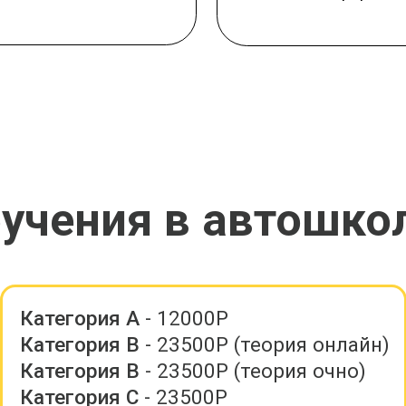
ения в автошколе:
тегория А
- 12000Р
тегория В
- 23500Р (теория онлайн)
тегория В
- 23500Р (теория очно)
тегория С
- 23500Р
тегория D
- 23500Р
тегория ВЕ
- 23500Р
тегория СЕ
- 23500Р
*цена без учета ГСМ